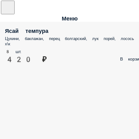
Меню
Ясай темпура
Цукини, баклажан, перец болгарский, лук порей, лосось
х\к
8 шт.
420 ₽
В корзи