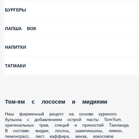
БУРГЕРЫ
ЛАПША ВОК
НАПИТКИ
ТАТМАКИ
Том-ям с лососем и мидиями
Наш фирменный рецепт на основе куриного бульона с
добавлением острой пасты TomYum, оригинальных трав,
специй и пряностей Таиланда. В составе: мидии, лосось,
шампиньоны, лимон, лемонграсс, лист каффира, кинза,
кокосовое молоко. Подается с порцией пропаренного риса