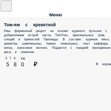
Меню
Том-ям с креветкой
Наш фирменный рецепт на основе куриного бульона с
добавлением острой пасты TomYum, оригинальных трав,
специй и пряностей Таиланда. В составе: куриное мясо,
креветки, шампиньоны, лимон, лемонграсс, лист каффира,
кинза, кокосовое молоко. Подается с порцией пропаренног
риса и лимоном.
370 ед.
580 ₽
В корзи