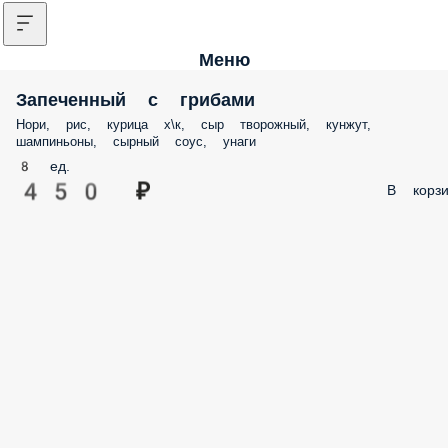
Меню
Запеченный с грибами
Нори, рис, курица х\к, сыр творожный, кунжут, шампиньоны, сырн
соус, унаги
8 ед.
450 ₽
В корз