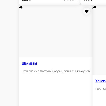
150 ₽
стоим. доставки
от
800 ₽
беспл. доставка