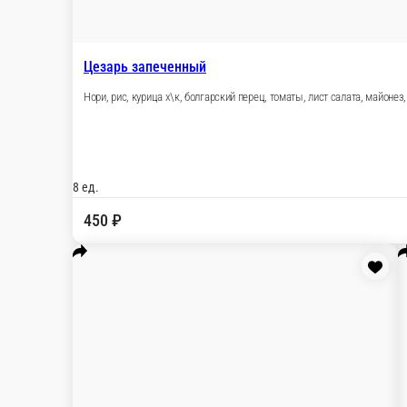
Три кита
Нори, рис, сыр творожный, тунец, угорь, лосось
8 шт.
530 ₽
В корзину