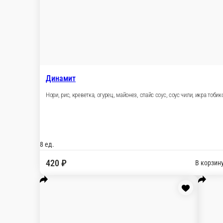
Филадельфия с тунцом
Сыр творожный, огурец, оборачивается в тунец
1 порц.
450 ₽
В корзину