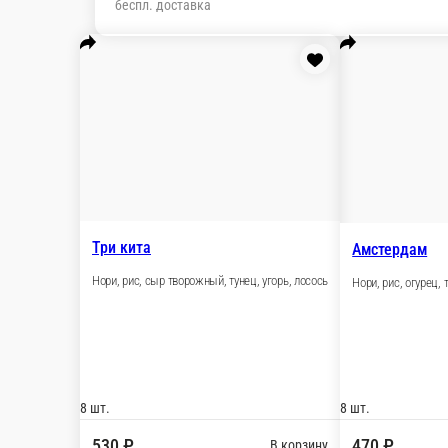
Настройки
79274224226
Главная
Отзывы
О нас
550 ₽
мин. сумма заказа