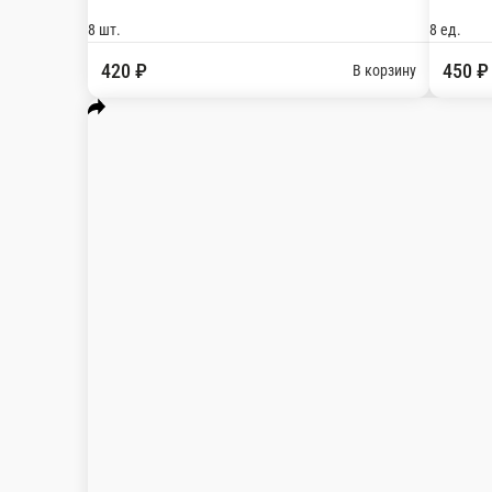
Мы рекомендуем
Популярное
Том-ям
Авторские роллы
Соуса
Мус
роллы
Наборы
Другие блюда
Пицца
Бургеры
Лапша ВОК
Напитк
Бургеры
Татмак
Вок
Другие блюда
Запеченные роллы
Сложные р