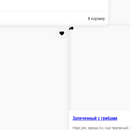
ульманское меню
Кла
и
Татмаки
оллы
Сеты
Мини роллы
Пиццы
Горячие роллы