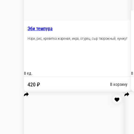
Амстердам
Нори, рис, огурец, тунец, лосось, угорь, креветки
8 шт.
470 ₽
В корзину