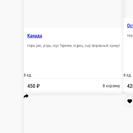
Тунец-микс
Сыр творожный, огурец, оборачивается в тунец и лосось
1 порц.
450 ₽
В корзину