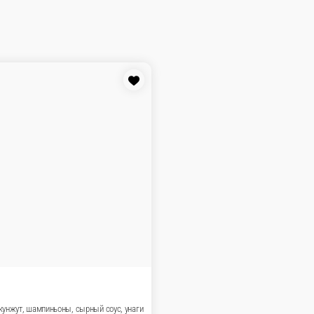
ссические роллы
Сложные роллы
Запеченные роллы
Горячие