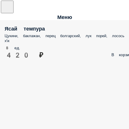
Меню
Ясай темпура
Цукини, баклажан, перец болгарский, лук порей, лосось
х\к
8 ед.
420 ₽
В корзи