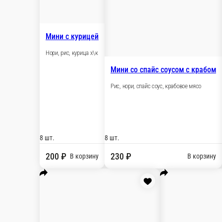
Мини со спайс соусом с копченым лососем
Рис, нори, спайс соус, лосось х\к
8 шт.
230 ₽
В корзину