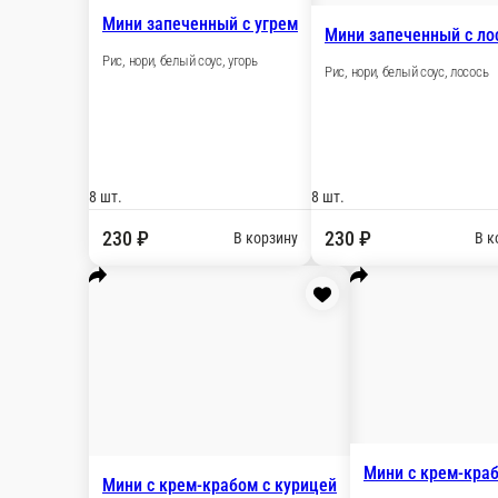
Мини с крем-крабом с тунцом
Рис, нори, крем-краб, тунец
8 шт.
230 ₽
В корзину