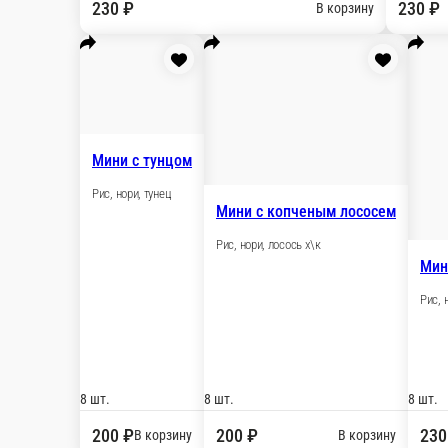
Мы рекомендуем
Популярное
Том-ям
Авторские роллы
Соуса
Мус
роллы
Наборы
Другие блюда
Пицца
Бургеры
Лапша ВОК
Напитк