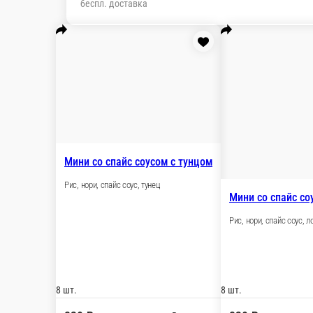
Настройки
79274224226
Главная
Отзывы
О нас
550 ₽
мин. сумма заказа