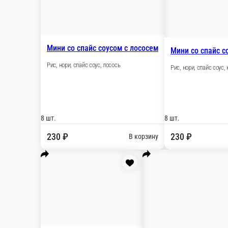
Мини с крем-крабом с копченым лососем
Рис, нори, крем-краб, лосось х\к
8 шт.
230 ₽
В корзину