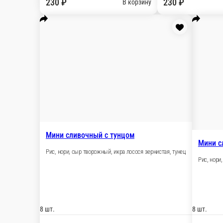
150 ₽
стоим. доставки
от
800 ₽
беспл. доставка