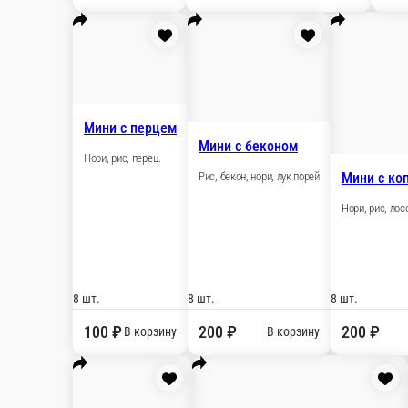
Мини со спайс соусом с тунцом
Рис, нори, спайс соус, тунец
8 шт.
230 ₽
В корзину