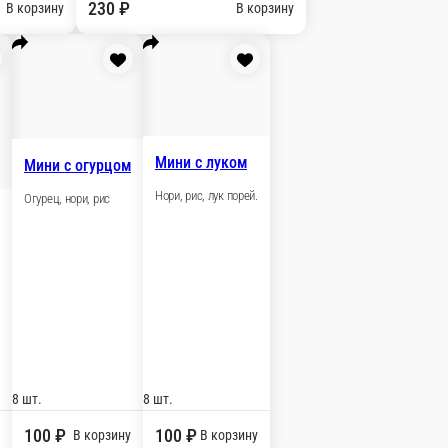
ссические роллы
Сложные роллы
Запеченные роллы
Горячие