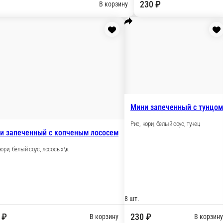
ульманское меню
Кла
и
Татмаки