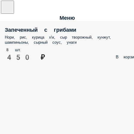
Меню
Запеченный с грибами
Нори, рис, курица х\к, сыр творожный, кунжут,
шампиньоны, сырный соус, унаги
8 шт.
450 ₽
В корзи