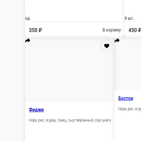
150 ₽
стоим. доставки
от
800 ₽
беспл. доставка