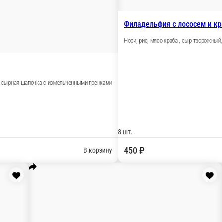
урец, угорь, соус цезарь