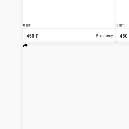
Манговый микс
Рис, нори, сыр, копченая курица, авторский соус манговый
ед.
350 ₽
В корзину