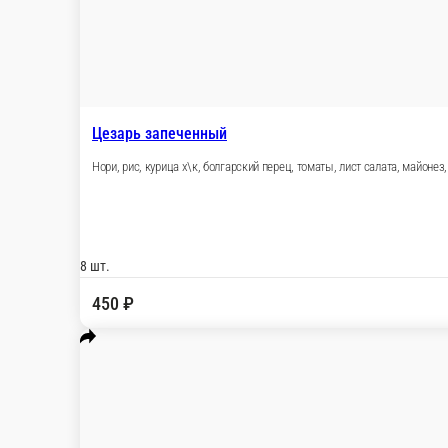
Флорида
Рис, нори, зеленый лук, крабовое мясо , лосось, икра масаго, ог
8 шт.
450 ₽
В корзину