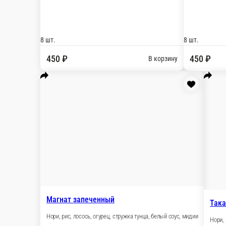
Мы рекомендуем
Популярное
Том-ям
Авторские роллы
Соуса
Мус
роллы
Наборы
Другие блюда
Пицца
Бургеры
Лапша ВОК
Напитк