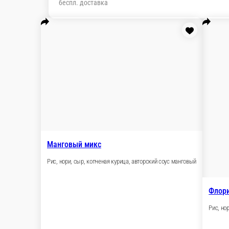
Настройки
79274224226
Главная
Отзывы
О нас
550 ₽
мин. сумма заказа