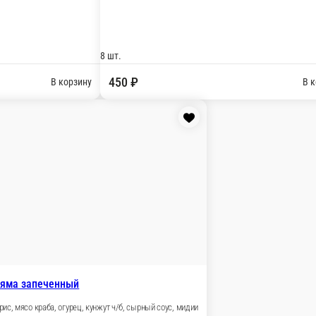
ульманское меню
Кла
и
Татмаки