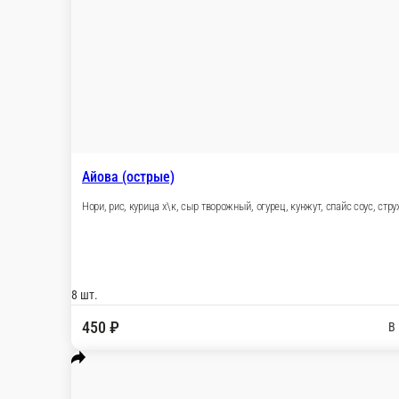
Денвер
Нори, рис, сыр творожный, огурец, бекон, спайс соус
8 шт.
450 ₽
В корзину