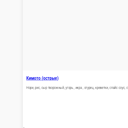
Фиджи
Нори, рис, огурец, тунец, сыр творожный, соус унаги
8 шт.
450 ₽
В корзину