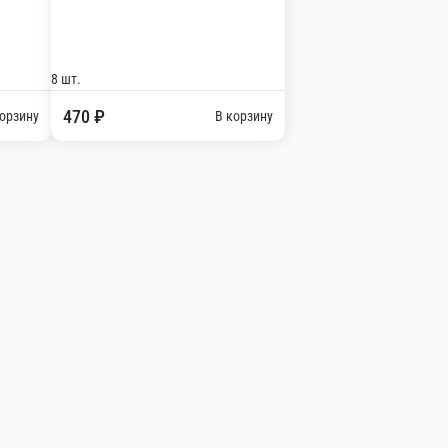
ссические роллы
Сложные роллы
Запеченные роллы
Горячие