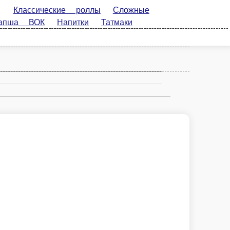
ие роллы
Сложные роллы
Запеченные