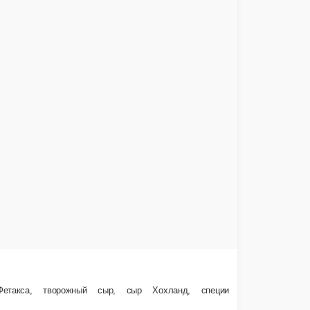
525 г.
560 ₽
В корзину
Пицца Валенсия
пеции.