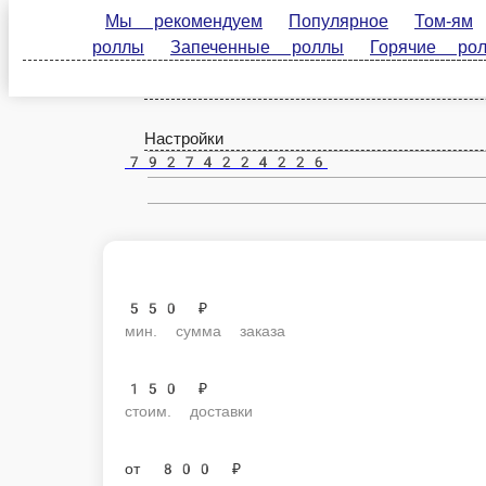
Мы рекомендуем
Популярное
Том-ям
Авто
Чистополь
роллы
Горячие роллы
Наборы
Другие блюд
ru
Настройки
79274224226
550 ₽
мин. сумма заказа
150 ₽
стоим. доставки
от
800 ₽