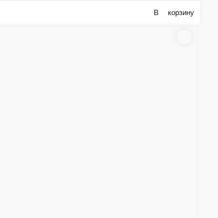
Пицца Капоне
Тесто, соус Неополитано, сыр Моцарелла, бекон, курица, то
ины, соус cырный, специи.
510 г.
580 ₽
В корзину