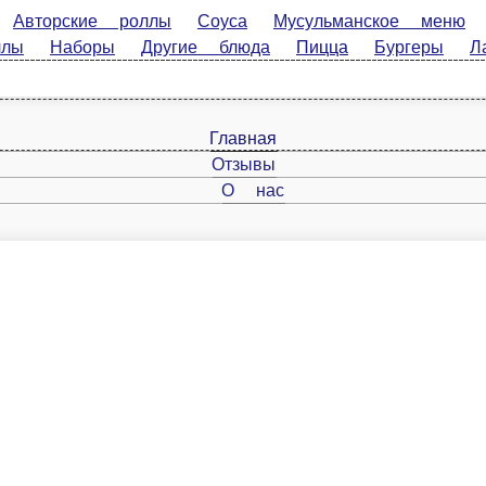
рские роллы
Соуса
Мусульманское меню
Классическ
а
Пицца
Бургеры
Лапша ВОК
Напитки
Татмаки
Главная
Отзывы
О нас