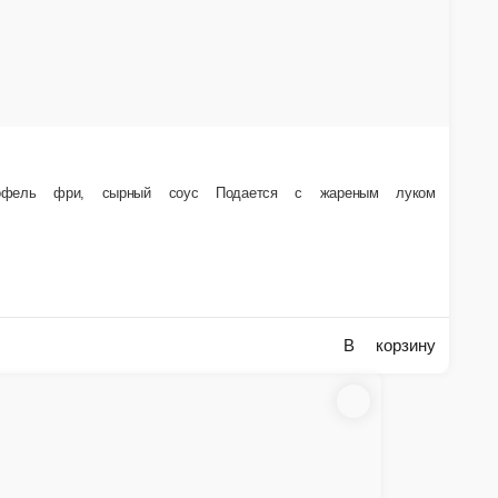
оус Барбекю, специи.
Пицца Диабло
Тесто, соус Неополитано, сыр Моцарелла, Пепперони, лук порей,