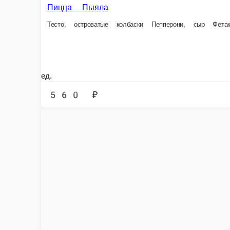
ед.
560 ₽
В 