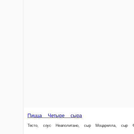
605 г.
580 ₽
Пицца Баварская
Тесто, соус Цезарь, сыр Моцарелла, ветчина, опята , соус горчичный, с