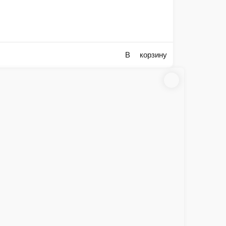
Тесто, соус Неополитано, сыр Моцарелла, бекон, томаты, корнишоны, опята, сп
525 г.
580 ₽
рзину
В кор