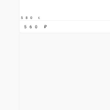
525 г.
580 ₽
В ко