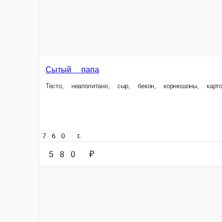
Пицца Чикен Барбекю
Тесто, соус Неаполитано, сыр Моцарелла, куриное филе, томаты, лук, с