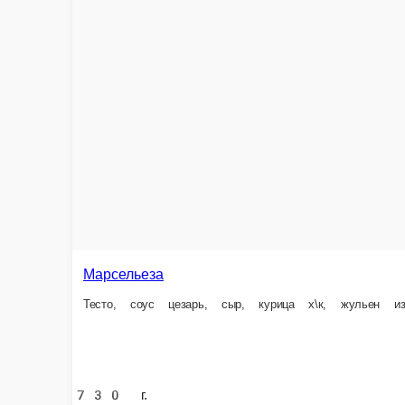
Сытый папа
Тесто, неаполитано, сыр, бекон, корнюшоны, картофель фри, сырный 
760 г.
580 ₽