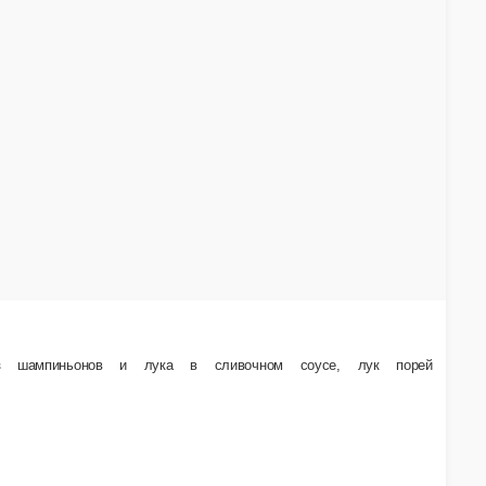
Пицца Четыре сыра
Тесто, соус Неаполитано, сыр Моцарелла, сыр Фетак
соус Подается с жареным луком
580 г.
560 ₽
В корзину