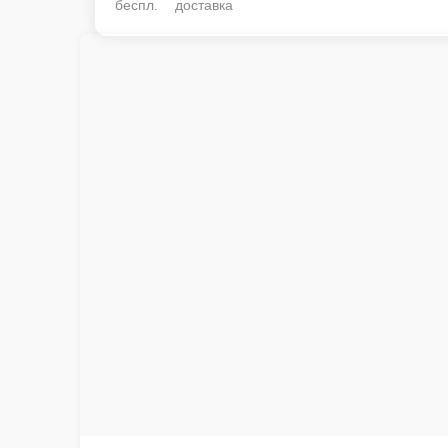
беспл. доставка
Пицца Пыяла
Тесто, островатые колбаски Пепперони, сыр Фетакса, соус на основе м