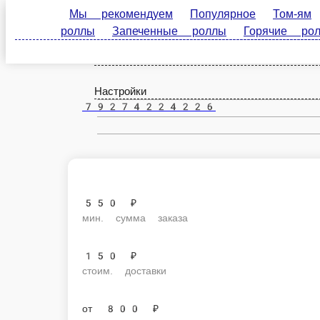
Мы рекомендуем
Популярное
Том-ям
Авто
Чистополь
роллы
Горячие роллы
Наборы
Другие блюд
ru
Настройки
79274224226
550 ₽
мин. сумма заказа
150 ₽
стоим. доставки
от
800 ₽