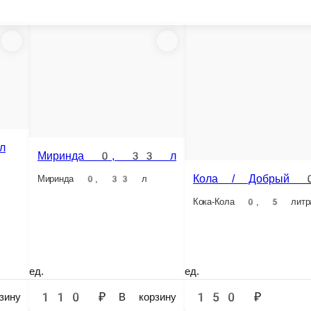
л
Кола / Добрый 0, 5 л
Фьюзи / Липтон черн. 0, 5л
Липтон 
Кока-Кола 0, 5 литра
Холодный чай Липтон черный 0, 5 л.
Холодный 
ед.
ед.
ед.
150 ₽
150 ₽
150 ₽
у
В корзину
В корзину