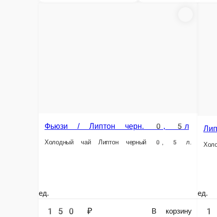
Пепси
Севен-Ап 0, 33 л
Кола / Добрый 0, 33 л
Пепси 0
Севен-Ап 0, 33 л, железо.
Кока-Кола 0, 33 л, железо.
ед.
ед.
ед.
110 ₽
120 ₽
110 
В корзину
В корзину
Информация об оплате