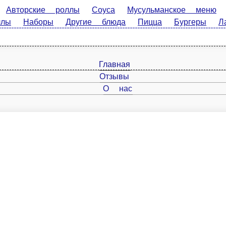
рские роллы
Соуса
Мусульманское меню
Классическ
а
Пицца
Бургеры
Лапша ВОК
Напитки
Татмаки
Главная
Отзывы
О нас