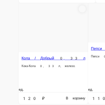
Наличный расчёт
Оплата производится наличными курьеру при доставк
Картой
Оплата производится банковской картой курьеру при 
Фьюзи / Липтон черн. 0, 5л
Фьюзи / Липтон черн. 0, 5л — всегда в
Главная
Напитки
Фьюзи / Липтон черн. 0, 5л