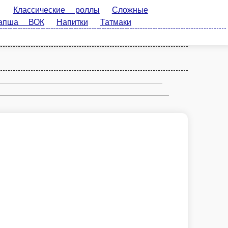
ие роллы
Сложные роллы
Запеченные