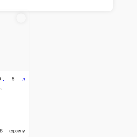
Кола / Добрый 0, 9
Кока-Кола объем 0, 9 л.
/ Фьюзи зел. 0, 5л
чай Липтон зеленый 0, 5 л.
ед.
170 ₽
В корзину
В корзину